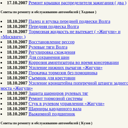
17.10.2007
Ремонт крышки распределителя зажигания ( два )
Советы по ремонту и обслуживанию автомобилей ( Ходовая )
18.10.2007
Палец и втулка передней подвески Волга
18.10.2007
Передняя подвеска Волга
18.10.2007
Тормозная жидкость не вытекает ( «Жигули» и
«Москвич» )
18.10.2007
Восстановление рессор
18.10.2007
Рулевые тяги Волга
18.10.2007
Регулировка схождения
18.10.2007
Для сохранения шин
18.10.2007
Коррозия амортизатора во время консервации
18.10.2007
Усиление нижних рычагов «Жигули»
18.10.2007
Прокачка тормозов без помощника
18.10.2007
Съемник для крестовин
18.10.2007
Усиление кронштейна поперечной штанги заднег
моста «Жигули»
18.10.2007
Защита шарниров рулевых тяг
18.10.2007
Ремонт тормозной системы
18.10.2007
Стук в рулевом управлении «Жигули»
18.10.2007
Шарниры карданного вала
18.10.2007
Выжимной подшипник
Советы по ремонту и обслуживанию автомобилей ( Кузов )