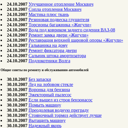
24.10.2007
Улучшенное отопление Москвич
24.10.2007
Сопла отопления Москвич
24.10.2007
Мастика плюс ткань
24.10.2007
Резиновая подвеска глушителя
24.10.2007
Торсионы багажника «Жигули»
24.10.2007
Вода под ковриком заднего сидения ВАЗ-08
24.10.2007
Ремонт замка двери «Жигули»
24.10.2007
Реставрация верхней шаровой опоры «Жигули»
24.10.2007
Гальваника на дому
24.10.2007
Ремонт фиксатора двери
24.10.2007
Сальник штока амортизатора
24.10.2007
Подлокотники Волга
Общие советы по ремонту и обслуживанию автомобилей
30.10.2007
Без запаски
30.10.2007
Лед на лобовом стекле
30.10.2007
Воронка для бензина
30.10.2007
Эжекторный пылесос
30.10.2007
Если вышел из строя бензонасос
30.10.2007
Помыть машину
30.10.2007
Преодолевая водную преграду
30.10.2007
Стояночный тормоз действует лучше
30.10.2007
Вытащить машину
30.10.2007
Надежный якорь