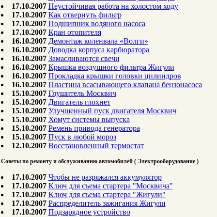
17.10.2007
Неустойчивая работа на холостом ходу
17.10.2007
Как отвернуть фильтр
17.10.2007
Подшипник водяного насоса
17.10.2007
Кран отопителя
16.10.2007
Демонтаж коленвала «Волги»
16.10.2007
Доводка корпуса карбюратора
16.10.2007
Замасливаются свечи
16.10.2007
Крышка воздушного фильтра Жигули
16.10.2007
Прокладка крышки головки цилиндров
16.10.2007
Пластина всасывающего клапана бензонасоса
15.10.2007
Глушитель Москвич
15.10.2007
Двигатель глохнет
15.10.2007
Улучшенный пуск двигателя Москвич
15.10.2007
Хомут системы выпуска
15.10.2007
Ремень привода генератора
15.10.2007
Пуск в любой мороз
12.10.2007
Восстановленный термостат
Советы по ремонту и обслуживанию автомобилей ( Электрооборудование )
17.10.2007
Чтобы не разряжался аккумулятор
17.10.2007
Ключ для съема стартера "Москвича"
17.10.2007
Ключ для съема стартера "Жигули"
17.10.2007
Распределитель зажигания Жигули
17.10.2007
Подзарядное устройство