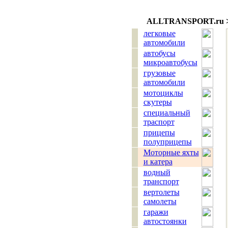
ALLTRANSPORT.
ru
легковые
автомобили
автобусы
микроавтобусы
грузовые
автомобили
мотоциклы
скутеры
специальный
траспорт
прицепы
полуприцепы
Моторные яхты
и катера
водный
транспорт
вертолеты
самолеты
гаражи
автостоянки