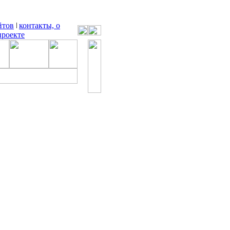
йтов
контакты, о
проекте