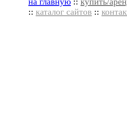
на главную
::
купить/арен
::
каталог сайтов
::
контак