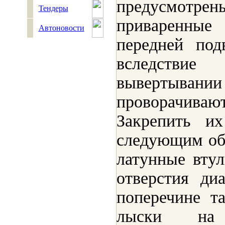
предусмот
Тендеры
приваренные
Автоновости
передней под
вследстви
вывертыва
проворачиваю
Закрепить и
следующим обр
латунные втул
отверстия ди
поперечине т
лыски на