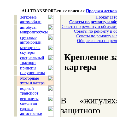
ALLTRANSPORT.
ru
>> поиск >>
Продажа легков
легковые
Прокат авт
автомобили
Советы по ремонту и об
Советы по ремонту и обслужи
автобусы
Советы по ремонту и о
микроавтобусы
Советы по ремонту и 
грузовые
Общие советы по рем
автомобили
мотоциклы
скутеры
Крепление з
специальный
траспорт
картера
прицепы
полуприцепы
Моторные
яхты и катера
водный
транспорт
В «жигулях
вертолеты
самолеты
защитного
гаражи
автостоянки