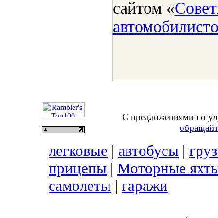
сайтом «
Совет
автомобилист
С предложениями по ул
обращайт
легковые
|
автобусы
|
гру
прицепы
|
Моторные яхты
самолеты
|
гаражи