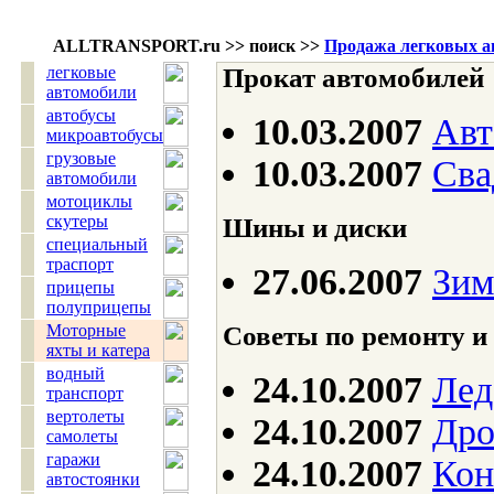
ALLTRANSPORT.
ru
>> поиск >>
Продажа легковых а
легковые
Прокат автомобилей
автомобили
автобусы
10.03.2007
Авт
микроавтобусы
грузовые
10.03.2007
Сва
автомобили
мотоциклы
скутеры
Шины и диски
специальный
траспорт
27.06.2007
Зим
прицепы
полуприцепы
Советы по ремонту и
Моторные
яхты и катера
водный
24.10.2007
Лед
транспорт
вертолеты
24.10.2007
Дро
самолеты
гаражи
24.10.2007
Ко
автостоянки