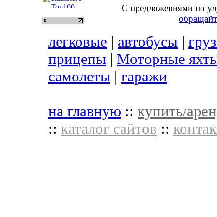
С предложениями по ул
обращайт
легковые
|
автобусы
|
гру
прицепы
|
Моторные яхты
самолеты
|
гаражи
на главную
::
купить/арен
::
каталог сайтов
::
контак