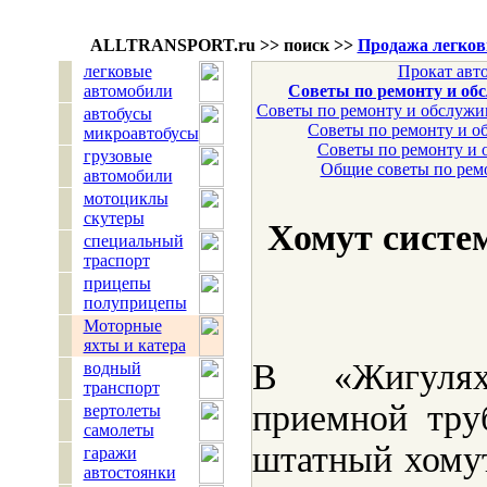
ALLTRANSPORT.
ru
>> поиск >>
Продажа легков
легковые
Прокат авт
автомобили
Советы по ремонту и об
Советы по ремонту и обслужи
автобусы
Советы по ремонту и о
микроавтобусы
Советы по ремонту и 
грузовые
Общие советы по рем
автомобили
мотоциклы
скутеры
Хомут систе
специальный
траспорт
прицепы
полуприцепы
Моторные
яхты и катера
В «Жигуля
водный
транспорт
приемной тру
вертолеты
самолеты
штатный хомут
гаражи
автостоянки